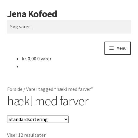
Jena Kofoed
Spring
Spring
Søg
til
til
Søg
navigation
indhold
efter:
Menu
kr.
0,00
0 varer
Forside
Butik
Forside
/
Varer tagged “hækl med farver”
Rettelser
hækl med farver
Vilkår
Kontakt
Viser 12 resultater