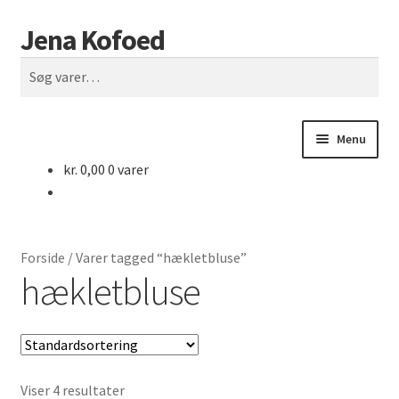
Jena Kofoed
Spring
Spring
Søg
til
til
Søg
navigation
indhold
efter:
Menu
kr.
0,00
0 varer
Forside
Butik
Forside
/
Varer tagged “hækletbluse”
Rettelser
hækletbluse
Vilkår
Kontakt
Viser 4 resultater