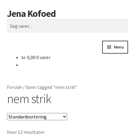
Jena Kofoed
Spring
Spring
Søg
til
til
Søg
navigation
indhold
efter:
Menu
kr.
0,00
0 varer
Forside
Butik
Forside
/
Varer tagged “nem strik”
Rettelser
nem strik
Vilkår
Kontakt
Viser 12 resultater