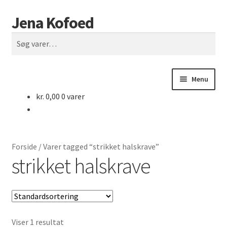
Jena Kofoed
Spring
Spring
Søg
til
til
Søg
navigation
indhold
efter:
Menu
kr.
0,00
0 varer
Forside
Butik
Forside
/
Varer tagged “strikket halskrave”
Rettelser
strikket halskrave
Vilkår
Kontakt
Viser 1 resultat