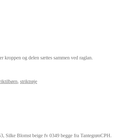
fter kroppen og delen sættes sammen ved raglan.
riktilbørn
,
striktrøje
53, Silke Blomst beige fv 0349 begge fra TantegrønCPH.