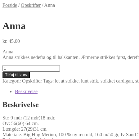
Forside
/
Opskrifter
/
Anna
Anna
kr.
45,00
Anna
Anna strikkes nedefra og til halskanten. Ærmerne strikkes først, dere
Anna
antal
Tilføj til kurv
Kategori:
Opskrifter
Tags:
let at strikke
,
lunt strik
,
strikket cardigan
,
st
Beskrivelse
Beskrivelse
Str: 9 mdr (12 mdr)18 mdr.
Ov: 56(60) 64 cm.
Længde: 27(29)31 cm.
Materiale: Big Hug Merino, 100 % ny ren uld, 160 m/50 gr, fv Sand 