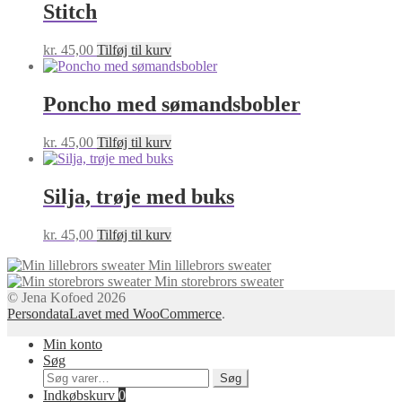
Stitch
kr.
45,00
Tilføj til kurv
Poncho med sømandsbobler
kr.
45,00
Tilføj til kurv
Silja, trøje med buks
kr.
45,00
Tilføj til kurv
Min lillebrors sweater
Min storebrors sweater
© Jena Kofoed 2026
Persondata
Lavet med WooCommerce
.
Min konto
Søg
Søg
Søg
efter:
Indkøbskurv
0