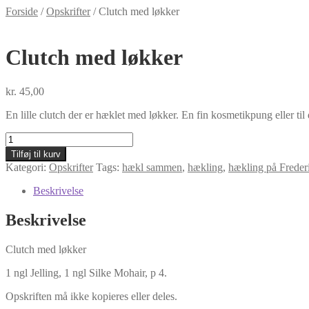
Forside
/
Opskrifter
/
Clutch med løkker
Clutch med løkker
kr.
45,00
En lille clutch der er hæklet med løkker. En fin kosmetikpung eller til 
Clutch
med
Tilføj til kurv
løkker
Kategori:
Opskrifter
Tags:
hækl sammen
,
hækling
,
hækling på Freder
antal
Beskrivelse
Beskrivelse
Clutch med løkker
1 ngl Jelling, 1 ngl Silke Mohair, p 4.
Opskriften må ikke kopieres eller deles.