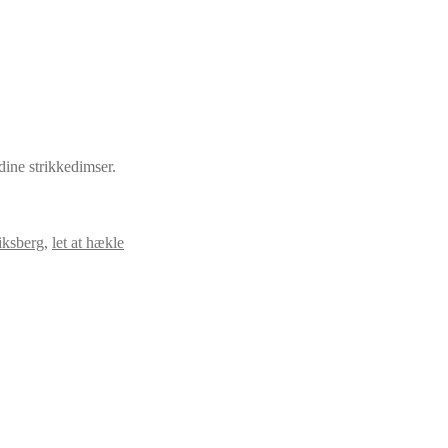
dine strikkedimser.
iksberg
,
let at hækle