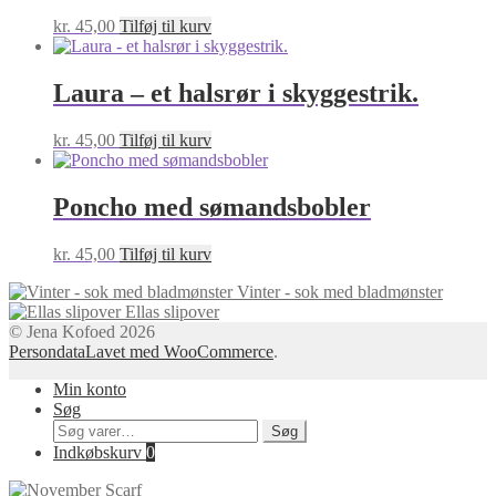
kr.
45,00
Tilføj til kurv
Laura – et halsrør i skyggestrik.
kr.
45,00
Tilføj til kurv
Poncho med sømandsbobler
kr.
45,00
Tilføj til kurv
Vinter - sok med bladmønster
Ellas slipover
© Jena Kofoed 2026
Persondata
Lavet med WooCommerce
.
Min konto
Søg
Søg
Søg
efter:
Indkøbskurv
0