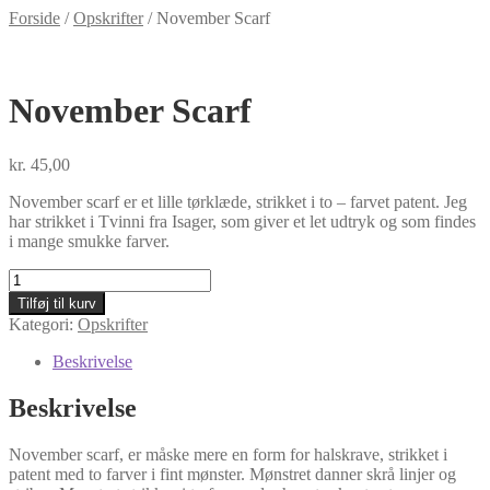
Forside
/
Opskrifter
/
November Scarf
November Scarf
kr.
45,00
November scarf er et lille tørklæde, strikket i to – farvet patent. Jeg
har strikket i Tvinni fra Isager, som giver et let udtryk og som findes
i mange smukke farver.
November
Scarf
Tilføj til kurv
antal
Kategori:
Opskrifter
Beskrivelse
Beskrivelse
November scarf, er måske mere en form for halskrave, strikket i
patent med to farver i fint mønster. Mønstret danner skrå linjer og