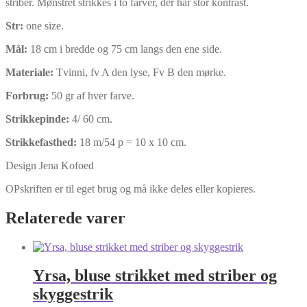
striber. Mønstret strikkes i to farver, der har stor kontrast.
Str:
one size.
Mål:
18 cm i bredde og 75 cm langs den ene side.
Materiale:
Tvinni, fv A den lyse, Fv B den mørke.
Forbrug:
50 gr af hver farve.
Strikkepinde:
4/ 60 cm.
Strikkefasthed:
18 m/54 p = 10 x 10 cm.
Design Jena Kofoed
OPskriften er til eget brug og må ikke deles eller kopieres.
Relaterede varer
Yrsa, bluse strikket med striber og
skyggestrik