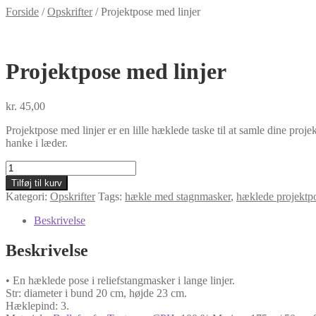
Forside
/
Opskrifter
/
Projektpose med linjer
Projektpose med linjer
kr.
45,00
Projektpose med linjer er en lille hæklede taske til at samle dine pro
hanke i læder.
Projektpose
med
Tilføj til kurv
linjer
Kategori:
Opskrifter
Tags:
hækle med stagnmasker
,
hæklede projektp
antal
Beskrivelse
Beskrivelse
• En hæklede pose i reliefstangmasker i lange linjer.
Str: diameter i bund 20 cm, højde 23 cm.
Hæklepind: 3.