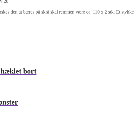
v 28.
skes den at bæres på skrå skal remmen være ca. 110 x 2 stk. Et stykke
 hæklet bort
ønster