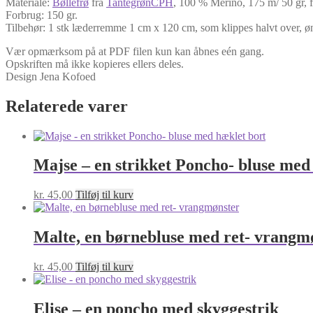
Materiale:
Bøllefrø
fra
TantegrønCPH
, 100 % Merino, 175 m/ 50 gr, f
Forbrug: 150 gr.
Tilbehør: 1 stk læderremme 1 cm x 120 cm, som klippes halvt over, øn
Vær opmærksom på at PDF filen kun kan åbnes eén gang.
Opskriften må ikke kopieres ellers deles.
Design Jena Kofoed
Relaterede varer
Majse – en strikket Poncho- bluse med
kr.
45,00
Tilføj til kurv
Malte, en børnebluse med ret- vrangm
kr.
45,00
Tilføj til kurv
Elise – en poncho med skyggestrik