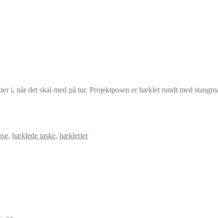
jekter i, når det skal med på tur. Projektposen er hæklet rundt med stang
ose
,
hæklede taske
,
hæklerier