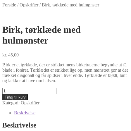
Forside
/
Opskrifter
/
Birk, tørklæde med hulmønster
Birk, tørklæde med
hulmønster
kr.
45,00
Birk er et tørklæde, der er strikket mens birketræerne begyndte at få
blade i foråret. Tørklædet er strikket lige op, men mønstret gør at det
trækket diagonalt og får spidser i hver ende. Tørklæde er blødt, lunt
og lækker at have om halsen.
Birk,
tørklæde
Tilføj til kurv
med
Kategori:
Opskrifter
hulmønster
antal
Beskrivelse
Beskrivelse